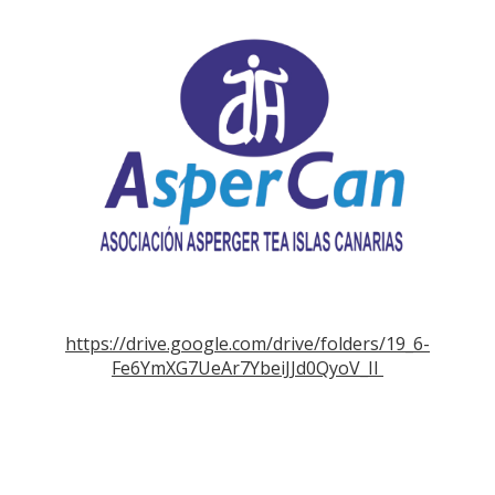
https://drive.google.com/drive/folders/19_6-
Fe6YmXG7UeAr7YbeiJJd0QyoV_II