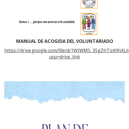
MANUAL DE ACOGIDA DEL VOLUNTARIADO
https://drive.google.com/file/d/1WJWMS_3SgZhTiz69hXL
usp=drive_link